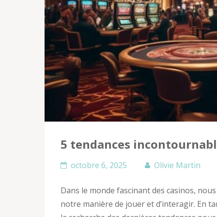
5 tendances incontournable
octobre 6, 2025
Olivie Martin
Dans le monde fascinant des casinos, nou
notre manière de jouer et d’interagir. En