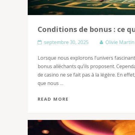
Conditions de bonus : ce qu
septembre 30, 2025
Olivie Martin
Lorsque nous explorons l’univers fascinant
bonus alléchants qu’ils proposent. Cependa
de casino ne se fait pas à la légère. En eff
que nous …
READ MORE