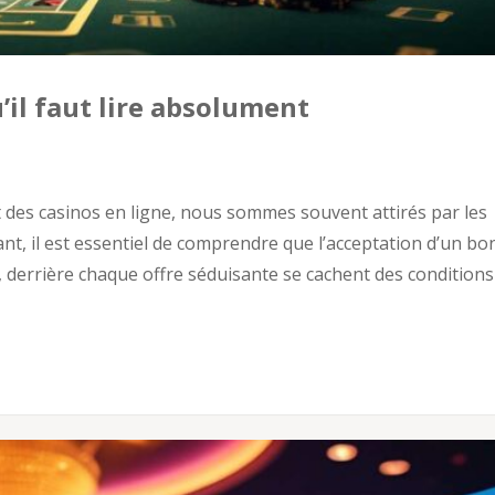
’il faut lire absolument
 des casinos en ligne, nous sommes souvent attirés par les
nt, il est essentiel de comprendre que l’acceptation d’un bo
et, derrière chaque offre séduisante se cachent des conditions