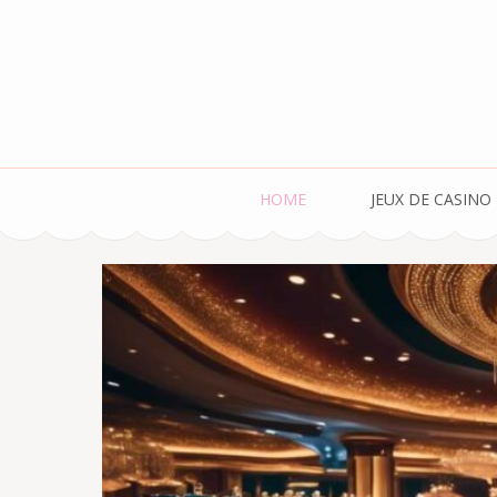
AgeofMagic.net 
HOME
JEUX DE CASINO