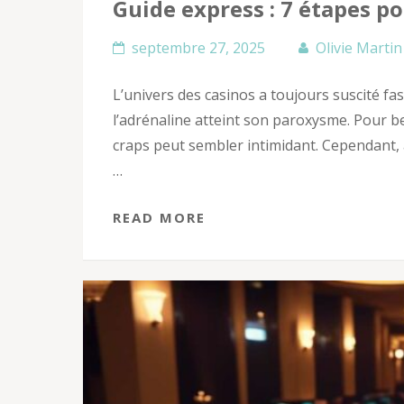
Guide express : 7 étapes po
septembre 27, 2025
Olivie Martin
L’univers des casinos a toujours suscité fas
l’adrénaline atteint son paroxysme. Pour be
craps peut sembler intimidant. Cependant,
…
READ MORE