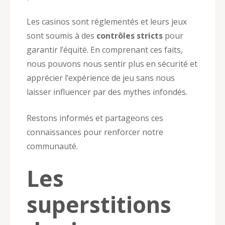
Les casinos sont réglementés et leurs jeux
sont soumis à des
contrôles stricts
pour
garantir l’équité. En comprenant ces faits,
nous pouvons nous sentir plus en sécurité et
apprécier l’expérience de jeu sans nous
laisser influencer par des mythes infondés.
Restons informés et partageons ces
connaissances pour renforcer notre
communauté.
Les
superstitions