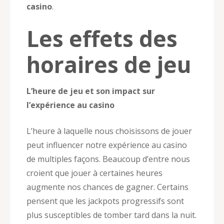
casino
.
Les effets des
horaires de jeu
L’heure de jeu et son impact sur
l’expérience au casino
L’heure à laquelle nous choisissons de jouer
peut influencer notre expérience au casino
de multiples façons. Beaucoup d’entre nous
croient que jouer à certaines heures
augmente nos chances de gagner. Certains
pensent que les jackpots progressifs sont
plus susceptibles de tomber tard dans la nuit.