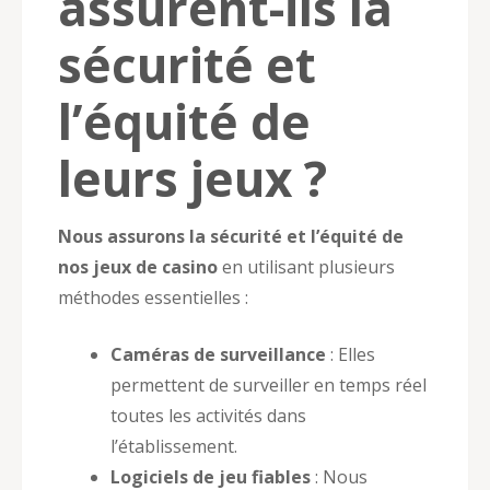
assurent-ils la
sécurité et
l’équité de
leurs jeux ?
Nous assurons la sécurité et l’équité de
nos jeux de casino
en utilisant plusieurs
méthodes essentielles :
Caméras de surveillance
: Elles
permettent de surveiller en temps réel
toutes les activités dans
l’établissement.
Logiciels de jeu fiables
: Nous