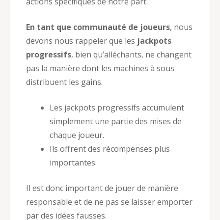
actions spécifiques de notre part.
En tant que communauté de joueurs
, nous
devons nous rappeler que les
jackpots
progressifs
, bien qu’alléchants, ne changent
pas la manière dont les machines à sous
distribuent les gains.
Les jackpots progressifs accumulent
simplement une partie des mises de
chaque joueur.
Ils offrent des récompenses plus
importantes.
Il est donc important de jouer de manière
responsable et de ne pas se laisser emporter
par des idées fausses.