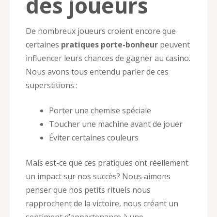
des joueurs
De nombreux joueurs croient encore que
certaines
pratiques porte-bonheur
peuvent
influencer leurs chances de gagner au casino.
Nous avons tous entendu parler de ces
superstitions :
Porter une chemise spéciale
Toucher une machine avant de jouer
Éviter certaines couleurs
Mais est-ce que ces pratiques ont réellement
un impact sur nos succès? Nous aimons
penser que nos petits rituels nous
rapprochent de la victoire, nous créant un
sentiment d’appartenance à une