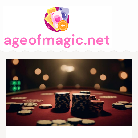
AgeofMagic.net –
Casino Games