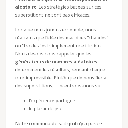
aléatoire
. Les stratégies basées sur ces
superstitions ne sont pas efficaces.
Lorsque nous jouons ensemble, nous
réalisons que l’idée des machines "chaudes"
ou "froides" est simplement une illusion.
Nous devons nous rappeler que les
générateurs de nombres aléatoires
déterminent les résultats, rendant chaque
tour imprévisible. Plutôt que de nous fier à
des superstitions, concentrons-nous sur :
l’expérience partagée
le plaisir du jeu
Notre communauté sait qu’il n’y a pas de