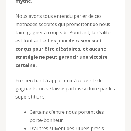
mythe.
Nous avons tous entendu parler de ces
méthodes secrètes qui promettent de nous
faire gagner à coup sûr. Pourtant, la réalité
est tout autre.
Les jeux de casino sont
conçus pour être aléatoires, et aucune
stratégie ne peut garantir une victoire
certaine.
En cherchant à appartenir à ce cercle de
gagnants, on se laisse parfois séduire par les
superstitions.
Certains d’entre nous portent des
porte-bonheur.
D’autres suivent des rituels précis