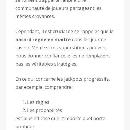
communauté de joueurs partageant les
mêmes croyances.
Cependant, il est crucial de se rappeler que le
hasard règne en maître
dans les jeux de
casino. Même si ces superstitions peuvent
nous donner confiance, elles ne remplacent
pas les véritables stratégies.
En ce qui concerne les jackpots progressifs,
par exemple, comprendre :
Les règles
Les probabilités
est plus efficace que n’importe quel porte-
bonheur.