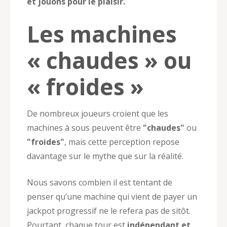
et jouons pour le plaisir.
Les machines
« chaudes » ou
« froides »
De nombreux joueurs croient que les
machines à sous peuvent être
"chaudes"
ou
"froides"
, mais cette perception repose
davantage sur le mythe que sur la réalité.
Nous savons combien il est tentant de
penser qu’une machine qui vient de payer un
jackpot progressif ne le refera pas de sitôt.
Pourtant, chaque tour est
indépendant et