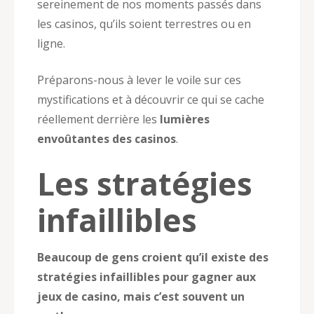
sereinement de nos moments passés dans
les casinos, qu’ils soient terrestres ou en
ligne.
Préparons-nous à lever le voile sur ces
mystifications et à découvrir ce qui se cache
réellement derrière les
lumières
envoûtantes des casinos
.
Les stratégies
infaillibles
Beaucoup de gens croient qu’il existe des
stratégies infaillibles pour gagner aux
jeux de casino, mais c’est souvent un