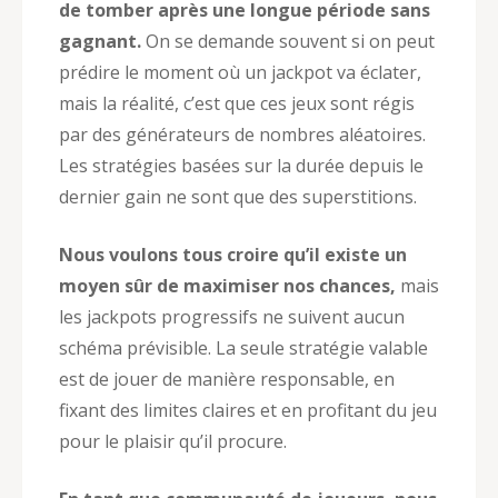
de tomber après une longue période sans
gagnant.
On se demande souvent si on peut
prédire le moment où un jackpot va éclater,
mais la réalité, c’est que ces jeux sont régis
par des générateurs de nombres aléatoires.
Les stratégies basées sur la durée depuis le
dernier gain ne sont que des superstitions.
Nous voulons tous croire qu’il existe un
moyen sûr de maximiser nos chances,
mais
les jackpots progressifs ne suivent aucun
schéma prévisible. La seule stratégie valable
est de jouer de manière responsable, en
fixant des limites claires et en profitant du jeu
pour le plaisir qu’il procure.