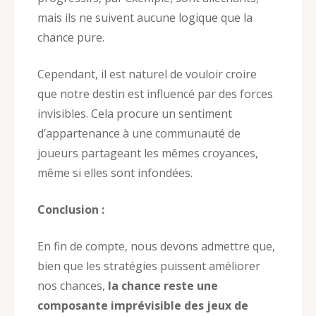
mais ils ne suivent aucune logique que la
chance pure.
Cependant, il est naturel de vouloir croire
que notre destin est influencé par des forces
invisibles. Cela procure un sentiment
d’appartenance à une communauté de
joueurs partageant les mêmes croyances,
même si elles sont infondées.
Conclusion :
En fin de compte, nous devons admettre que,
bien que les stratégies puissent améliorer
nos chances,
la chance reste une
composante imprévisible des jeux de