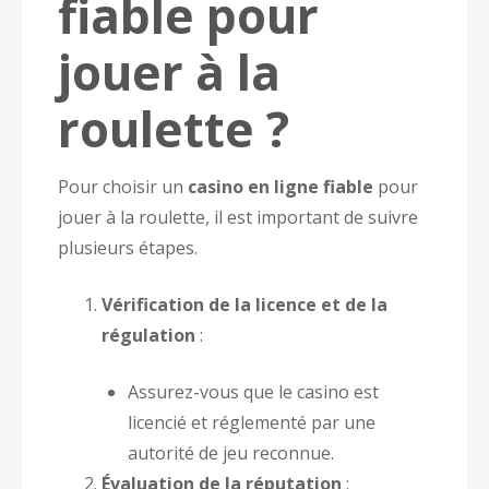
fiable pour
jouer à la
roulette ?
Pour choisir un
casino en ligne fiable
pour
jouer à la roulette, il est important de suivre
plusieurs étapes.
Vérification de la licence et de la
régulation
:
Assurez-vous que le casino est
licencié et réglementé par une
autorité de jeu reconnue.
Évaluation de la réputation
: