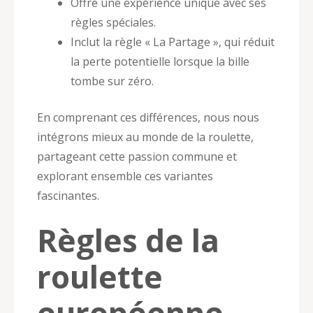
Offre une expérience unique avec ses
règles spéciales.
Inclut la règle « La Partage », qui réduit
la perte potentielle lorsque la bille
tombe sur zéro.
En comprenant ces différences, nous nous
intégrons mieux au monde de la roulette,
partageant cette passion commune et
explorant ensemble ces variantes
fascinantes.
Règles de la
roulette
européenne