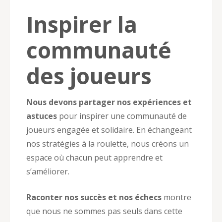
Inspirer la
communauté
des joueurs
Nous devons partager nos expériences et
astuces
pour inspirer une communauté de
joueurs engagée et solidaire. En échangeant
nos stratégies à la roulette, nous créons un
espace où chacun peut apprendre et
s’améliorer.
Raconter nos succès et nos échecs
montre
que nous ne sommes pas seuls dans cette