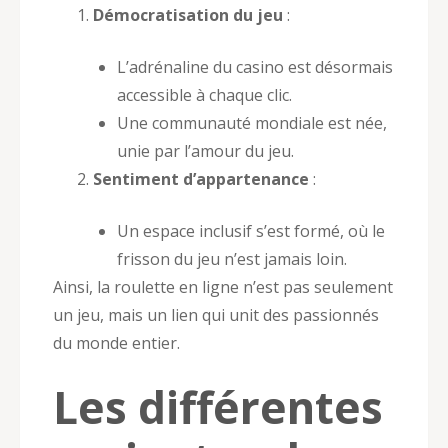
Démocratisation du jeu
:
L’adrénaline du casino est désormais
accessible à chaque clic.
Une communauté mondiale est née,
unie par l’amour du jeu.
Sentiment d’appartenance
:
Un espace inclusif s’est formé, où le
frisson du jeu n’est jamais loin.
Ainsi, la roulette en ligne n’est pas seulement
un jeu, mais un lien qui unit des passionnés
du monde entier.
Les différentes