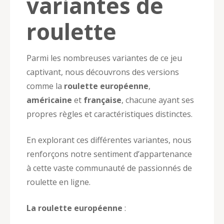
variantes de
roulette
Parmi les nombreuses variantes de ce jeu
captivant, nous découvrons des versions
comme la
roulette européenne
,
américaine
et
française
, chacune ayant ses
propres règles et caractéristiques distinctes.
En explorant ces différentes variantes, nous
renforçons notre sentiment d’appartenance
à cette vaste communauté de passionnés de
roulette en ligne.
La roulette européenne
: