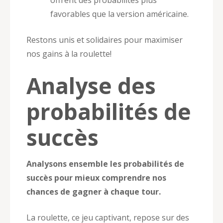
favorables que la version américaine.
Restons unis et solidaires pour maximiser
nos gains à la roulette!
Analyse des
probabilités de
succès
Analysons ensemble les probabilités de
succès pour mieux comprendre nos
chances de gagner à chaque tour.
La roulette, ce jeu captivant, repose sur des