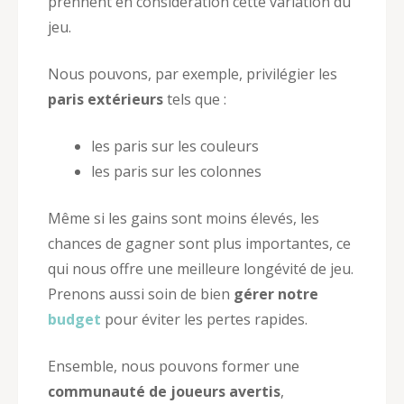
prennent en considération cette variation du
jeu.
Nous pouvons, par exemple, privilégier les
paris extérieurs
tels que :
les paris sur les couleurs
les paris sur les colonnes
Même si les gains sont moins élevés, les
chances de gagner sont plus importantes, ce
qui nous offre une meilleure longévité de jeu.
Prenons aussi soin de bien
gérer notre
budget
pour éviter les pertes rapides.
Ensemble, nous pouvons former une
communauté de joueurs avertis
,