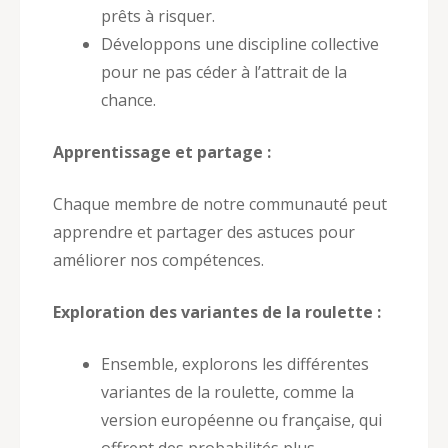
prêts à risquer.
Développons une discipline collective
pour ne pas céder à l’attrait de la
chance.
Apprentissage et partage :
Chaque membre de notre communauté peut
apprendre et partager des astuces pour
améliorer nos compétences.
Exploration des variantes de la roulette :
Ensemble, explorons les différentes
variantes de la roulette, comme la
version européenne ou française, qui
offrent des probabilités plus