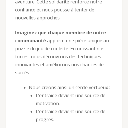
aventure. Cette solidarité renforce notre
confiance et nous pousse à tenter de
nouvelles approches.
Imaginez que chaque membre de notre
communauté
apporte une pièce unique au
puzzle du jeu de roulette. En unissant nos
forces, nous découvrons des techniques
innovantes et améliorons nos chances de
succès.
Nous créons ainsi un cercle vertueux :
L’entraide devient une source de
motivation.
L’entraide devient une source de
progrès.