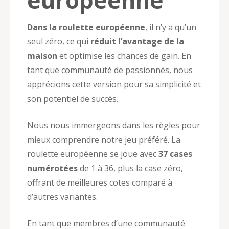
Dans la roulette européenne
, il n’y a qu’un
seul zéro, ce qui
réduit l’avantage de la
maison
et optimise les chances de gain. En
tant que communauté de passionnés, nous
apprécions cette version pour sa simplicité et
son potentiel de succès.
Nous nous immergeons dans les règles pour
mieux comprendre notre jeu préféré. La
roulette européenne se joue avec
37 cases
numérotées
de 1 à 36, plus la case zéro,
offrant de meilleures cotes comparé à
d’autres variantes.
En tant que membres d’une communauté